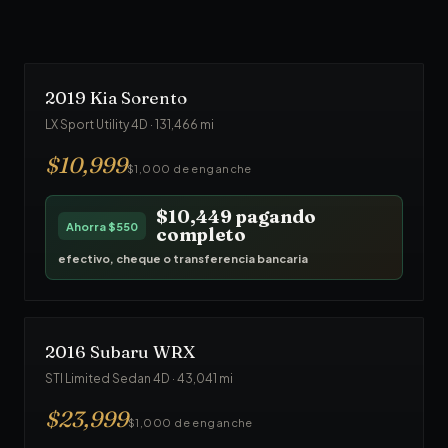
efectivo, cheque o transferencia bancaria
Garantía
90
días · Inspección ASE
2019
Kia
Sorento
LX Sport Utility 4D
·
131,466
mi
$
10,999
$1,000 de enganche
$10,449
pagando
Ahorra
$550
completo
efectivo, cheque o transferencia bancaria
2016
Subaru
WRX
STI Limited Sedan 4D
·
43,041
mi
$
23,999
$1,000 de enganche