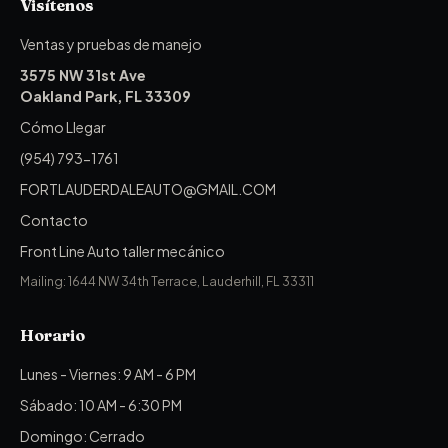
Visítenos
Ventas y pruebas de manejo
3575 NW 31st Ave
Oakland Park, FL 33309
Cómo Llegar
(954) 793-1761
FORTLAUDERDALEAUTO@GMAIL.COM
Contacto
Front Line Auto taller mecánico
Mailing: 1644 NW 34th Terrace, Lauderhill, FL 33311
Horario
Lunes - Viernes: 9 AM - 6 PM
Sábado: 10 AM - 6:30 PM
Domingo: Cerrado