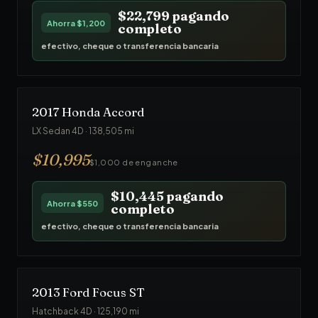
$22,799
pagando
Ahorra
$1,200
completo
efectivo, cheque o transferencia bancaria
2017
Honda
Accord
LX Sedan 4D
·
138,505
mi
$
10,995
$1,000 de enganche
$10,445
pagando
Ahorra
$550
completo
efectivo, cheque o transferencia bancaria
2013
Ford
Focus ST
Hatchback 4D
·
125,190
mi