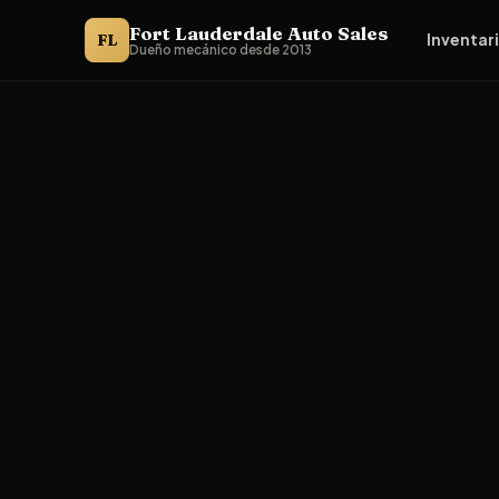
Fort Lauderdale Auto Sales
FL
Inventar
Dueño mecánico desde 2013
Autos sin chequeo de crédito en Fort Lauderdale, FL. Fort L