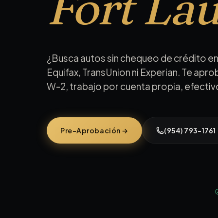
Fort La
¿Busca autos sin chequeo de crédito e
Equifax, TransUnion ni Experian. Te apr
W-2, trabajo por cuenta propia, efectivo
Pre-Aprobación →
(954) 793-1761