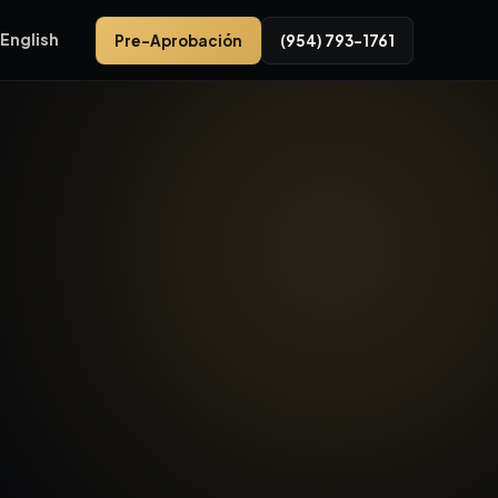
English
Pre-Aprobación
(954) 793-1761
erian. Aprobación basada en ingresos. Enganche desde $500. 