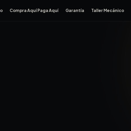
io
Compra Aquí Paga Aquí
Garantía
Taller Mecánico
auderdale Auto Sales NO consulta Equifax, TransUnion ni Exp