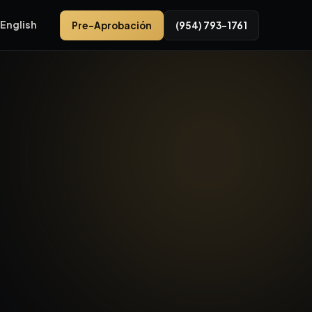
English
Pre-Aprobación
(954) 793-1761
tation por SR-84, en 3575 NW 31st Ave, Oakland Park, FL 3330