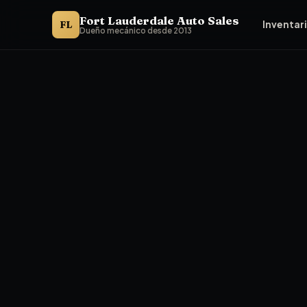
Fort Lauderdale Auto Sales
FL
Inventar
Dueño mecánico desde 2013
Compra aquí paga aquí para compradores de Plantation, FL. F