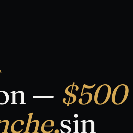
L
ion —
$500
nche,
sin