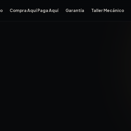
io
Compra Aquí Paga Aquí
Garantía
Taller Mecánico
ort Lauderdale Auto Sales está a 15 minutos al este de Plan